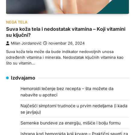
NEGA TELA
Suva koža tela i nedostatak vitamina – Koji vitamini
su ključni?
Milan Jordanović
novembar 26, 2024
Suva koža tela može da bude indikator nedovoljnih unosa
određenih vitamina i minerala. Nedostatak ključnih vitamina kao
što su vitamin…
Izdvajamo
Hemoroidi lečenje bez recepta – šta možete da
nabavite u apoteci
Najčešći simptomi trudnoće u prvim nedeljama (i kada
se javljaju)
Semenke bundeve za energiju, mišiće i bolju formu
Ishrana kod hemoroida koji krvare – Praktični saveti za