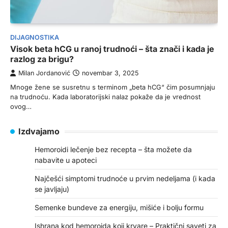
DIJAGNOSTIKA
Visok beta hCG u ranoj trudnoći – šta znači i kada je
razlog za brigu?
Milan Jordanović
novembar 3, 2025
Mnoge žene se susretnu s terminom „beta hCG“ čim posumnjaju
na trudnoću. Kada laboratorijski nalaz pokaže da je vrednost
ovog…
Izdvajamo
Hemoroidi lečenje bez recepta – šta možete da
nabavite u apoteci
Najčešći simptomi trudnoće u prvim nedeljama (i kada
se javljaju)
Semenke bundeve za energiju, mišiće i bolju formu
Ishrana kod hemoroida koji krvare – Praktični saveti za