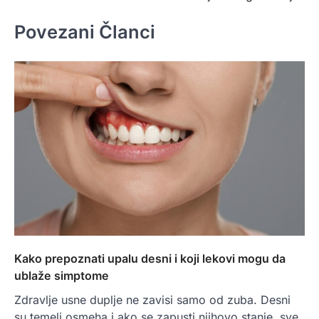
Povezani Članci
Kako prepoznati upalu desni i koji lekovi mogu da
ublaže simptome
Zdravlje usne duplje ne zavisi samo od zuba. Desni
su temelj osmeha i ako se zapusti njihovo stanje, sve