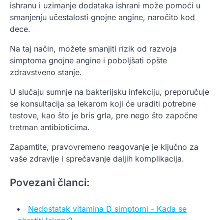
ishranu i uzimanje dodataka ishrani može pomoći u
smanjenju učestalosti gnojne angine, naročito kod
dece.
Na taj način, možete smanjiti rizik od razvoja
simptoma gnojne angine i poboljšati opšte
zdravstveno stanje.
U slučaju sumnje na bakterijsku infekciju, preporučuje
se konsultacija sa lekarom koji će uraditi potrebne
testove, kao što je bris grla, pre nego što započne
tretman antibioticima.
Zapamtite, pravovremeno reagovanje je ključno za
vaše zdravlje i sprečavanje daljih komplikacija.
Povezani članci:
Nedostatak vitamina D simptomi - Kada se