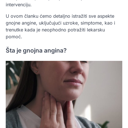
intervenciju.
U ovom članku ćemo detaljno istražiti sve aspekte
gnojne angine, uključujući uzroke, simptome, kao i
trenutke kada je neophodno potražiti lekarsku
pomoć.
Šta je gnojna angina?