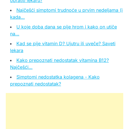
obratiti lekaru?
Najčešći simptomi trudnoće u prvim nedeljama (i
kada…
U koje doba dana se pije hrom i kako on utiče
na…
Kad se pije vitamin D? Ujutru ili uveče? Saveti
lekara
Kako prepoznati nedostatak vitamina B12?
Najčešći…
Simptomi nedostatka kolagena - Kako
prepoznati nedostatak?