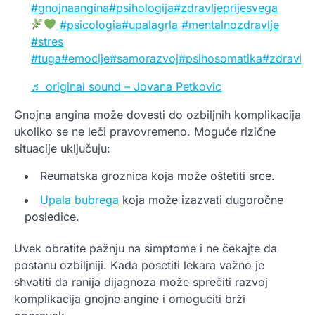
#gnojnaangina
#psihologija
#zdravljeprijesvega
#psicologia
#upalagrla
#mentalnozdravlje
#stres
#tuga
#emocije
#samorazvoj
#psihosomatika
#zdravlje
♬ original sound – Jovana Petkovic
Gnojna angina može dovesti do ozbiljnih komplikacija
ukoliko se ne leči pravovremeno. Moguće rizične
situacije uključuju:
Reumatska groznica koja može oštetiti srce.
Upala bubrega
koja može izazvati dugoročne
posledice.
Uvek obratite pažnju na simptome i ne čekajte da
postanu ozbiljniji. Kada posetiti lekara važno je
shvatiti da ranija dijagnoza može sprečiti razvoj
komplikacija gnojne angine i omogućiti brži