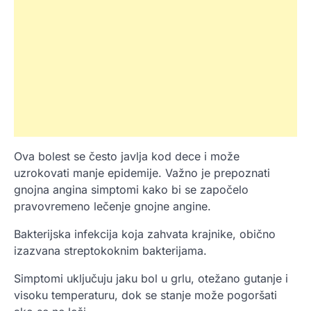
Ova bolest se često javlja kod dece i može
uzrokovati manje epidemije. Važno je prepoznati
gnojna angina simptomi kako bi se započelo
pravovremeno lečenje gnojne angine.
Bakterijska infekcija koja zahvata krajnike, obično
izazvana streptokoknim bakterijama.
Simptomi uključuju jaku bol u grlu, otežano gutanje i
visoku temperaturu, dok se stanje može pogoršati