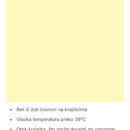
Beli ili žuti čvorovi na krajnicima
Visoka temperatura preko 39°C
Otok krajnika, što može dovesti do ogromne