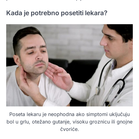
Kada je potrebno posetiti lekara?
Poseta lekaru je neophodna ako simptomi uključuju
bol u grlu, otežano gutanje, visoku groznicu ili gnojne
čvoriće.