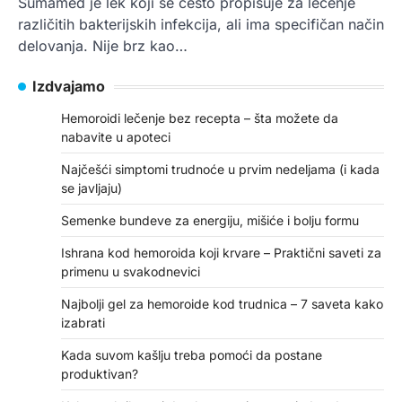
Sumamed je lek koji se često propisuje za lečenje
različitih bakterijskih infekcija, ali ima specifičan način
delovanja. Nije brz kao…
Izdvajamo
Hemoroidi lečenje bez recepta – šta možete da
nabavite u apoteci
Najčešći simptomi trudnoće u prvim nedeljama (i kada
se javljaju)
Semenke bundeve za energiju, mišiće i bolju formu
Ishrana kod hemoroida koji krvare – Praktični saveti za
primenu u svakodnevici
Najbolji gel za hemoroide kod trudnica – 7 saveta kako
izabrati
Kada suvom kašlju treba pomoći da postane
produktivan?