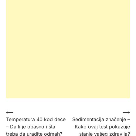
Kretanje
⟵
⟶
Temperatura 40 kod dece
Sedimentacija značenje –
članka
– Da li je opasno i šta
Kako ovaj test pokazuje
treba da uradite odmah?
stanje vašeg zdravlja?