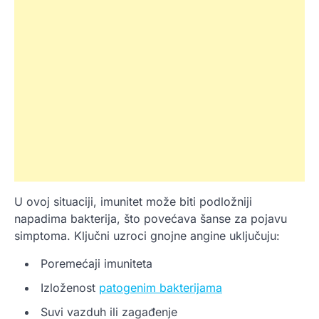
U ovoj situaciji, imunitet može biti podložniji
napadima bakterija, što povećava šanse za pojavu
simptoma. Ključni uzroci gnojne angine uključuju:
Poremećaji imuniteta
Izloženost
patogenim bakterijama
Suvi vazduh ili zagađenje