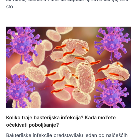
što…
Koliko traje bakterijska infekcija? Kada možete
očekivati poboljšanje?
Bakterijske infekcije predstavljaju jedan od najčešćih