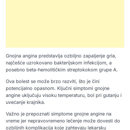
Gnojna angina predstavlja ozbiljno zapaljenje grla,
najčešće uzrokovano bakterijskom infekcijom, a
posebno beta-hemolitičkim streptokokom grupe A.
Ova bolest se može brzo razviti, što je čini
potencijalno opasnom. Ključni simptomi gnojne
angine uključuju visoku temperaturu, bol pri gutanju i
uvećanje krajnika.
Važno je prepoznati simptome gnojne angine na
vreme jer nepravovremeno lečenje može dovesti do
ozbiljnih komplikacija koje zahtevaju lekarsku