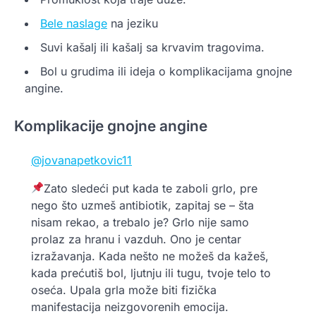
Bele naslage
na jeziku
Suvi kašalj ili kašalj sa krvavim tragovima.
Bol u grudima ili ideja o komplikacijama gnojne
angine.
Komplikacije gnojne angine
@jovanapetkovic11
Zato sledeći put kada te zaboli grlo, pre
nego što uzmeš antibiotik, zapitaj se – šta
nisam rekao, a trebalo je? Grlo nije samo
prolaz za hranu i vazduh. Ono je centar
izražavanja. Kada nešto ne možeš da kažeš,
kada prećutiš bol, ljutnju ili tugu, tvoje telo to
oseća. Upala grla može biti fizička
manifestacija neizgovorenih emocija.